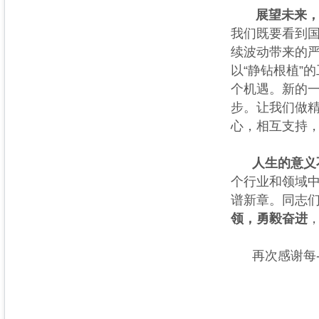
展望未来，2
我们既要看到
续波动带来的
以“静钻根植”
个机遇。新的
步。让我们做
心，相互支持
人生的意义不
个行业和领域
谱新章。同志
领，勇毅奋进
，
再次感谢每-
董
2